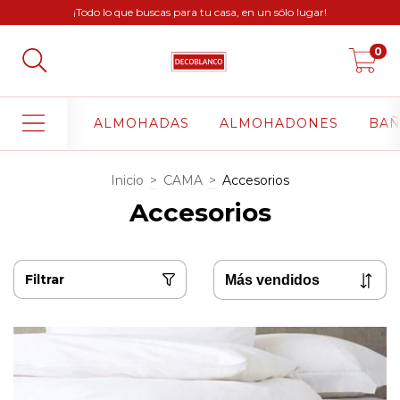
¡Todo lo que buscas para tu casa, en un sólo lugar!
0
ALMOHADAS
ALMOHADONES
BA
Inicio
>
CAMA
>
Accesorios
Accesorios
Filtrar