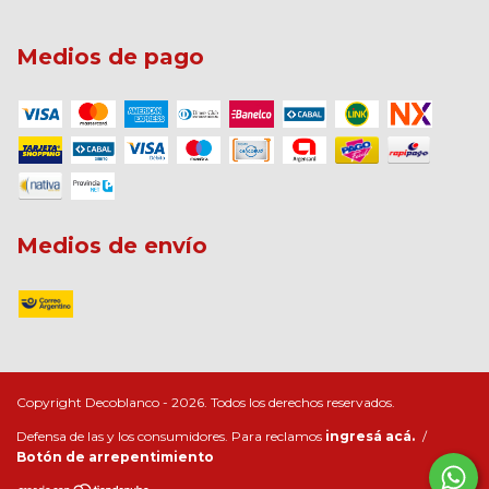
Medios de pago
Medios de envío
Copyright Decoblanco - 2026. Todos los derechos reservados.
Defensa de las y los consumidores. Para reclamos
ingresá acá.
/
Botón de arrepentimiento