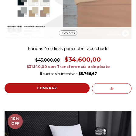
4 colores
Fundas Nordicas para cubrir acolchado
$34.600,00
$43.000,00
$31.140,00
con
Transferencia o depósito
6
cuotas sin interés de
$5.766,67
COMPRAR
10
%
OFF