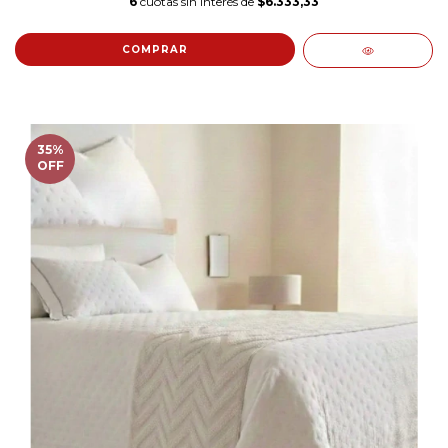
6
cuotas sin interés de
$6.333,33
COMPRAR
35
%
OFF