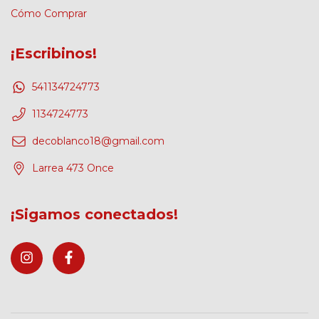
Cómo Comprar
¡Escribinos!
541134724773
1134724773
decoblanco18@gmail.com
Larrea 473 Once
¡Sigamos conectados!