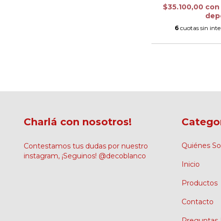
$35.100,00
con
dep
6
cuotas sin int
Charlá con nosotros!
Catego
Quiénes S
Contestamos tus dudas por nuestro
instagram, ¡Seguinos! @decoblanco
Inicio
Productos
Contacto
Preguntas 