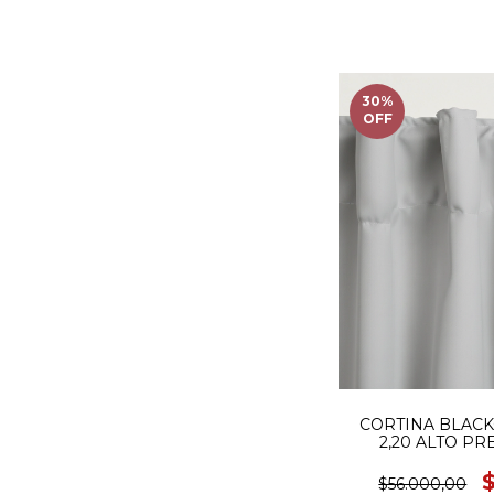
30
%
OFF
CORTINA BLACK
2,20 ALTO PR
$56.000,00