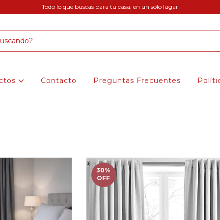
¡Todo lo que buscas para tu casa, en un sólo lugar!
ctos
Contacto
Preguntas Frecuentes
Polít
30
%
OFF