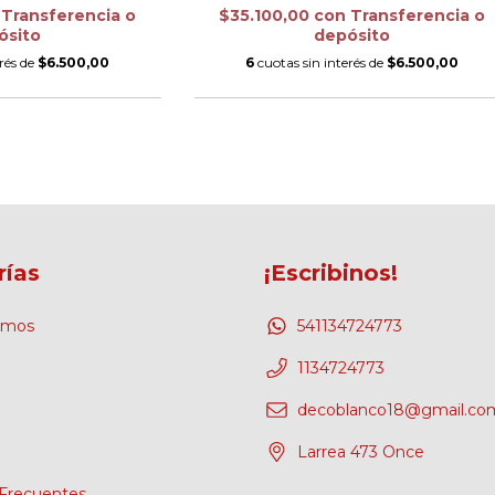
Transferencia o
$35.100,00
con
Transferencia o
ósito
depósito
erés de
$6.500,00
6
cuotas sin interés de
$6.500,00
rías
¡Escribinos!
omos
541134724773
1134724773
decoblanco18@gmail.co
Larrea 473 Once
Frecuentes