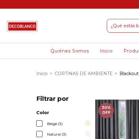
ompras superiores a $100.000
Quiénes Somos
Inicio
Produ
Inicio
>
CORTINAS DE AMBIENTE
>
Blackout
Filtrar por
30
%
Color
OFF
Beige (3)
Natural (3)