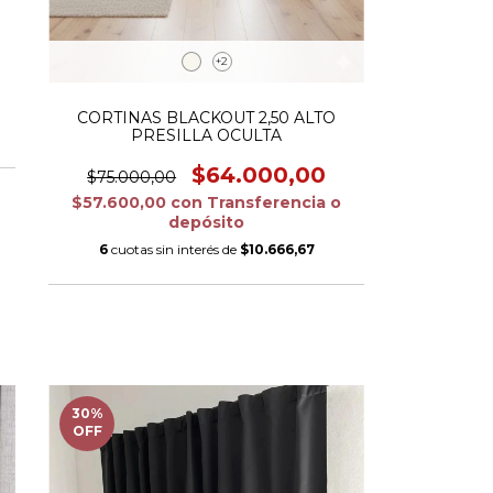
0
+2
CORTINAS BLACKOUT 2,50 ALTO
PRESILLA OCULTA
$64.000,00
$75.000,00
$57.600,00
con
Transferencia o
depósito
6
cuotas sin interés de
$10.666,67
30
%
OFF