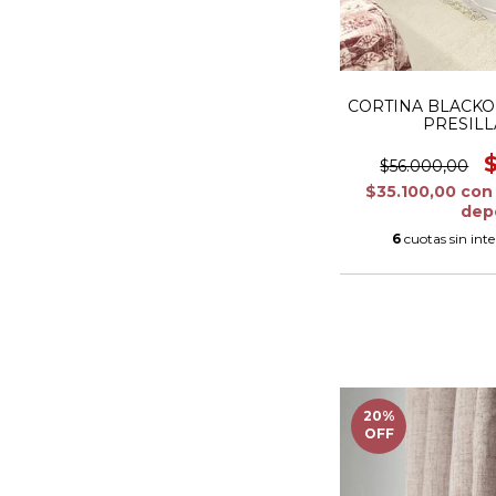
CORTINA BLACKOU
PRESILL
$56.000,00
$35.100,00
con
dep
6
cuotas sin int
20
%
OFF