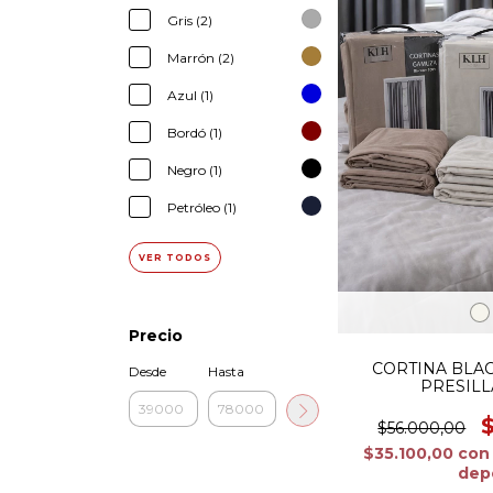
Gris (2)
Marrón (2)
Azul (1)
Bordó (1)
Negro (1)
Petróleo (1)
VER TODOS
Precio
CORTINA BLAC
Desde
Hasta
PRESILL
$56.000,00
$35.100,00
con
dep