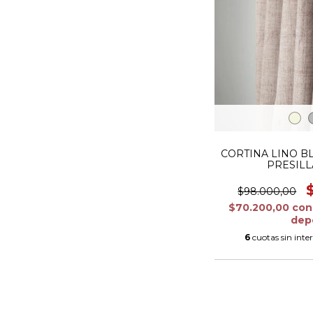
CORTINA LINO BL
PRESILL
$98.000,00
$70.200,00
con
dep
6
cuotas sin inte