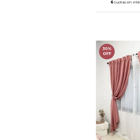
6
cuotas sin int
30
%
OFF