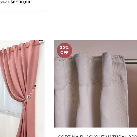
erés de
$6.500,00
30
%
OFF