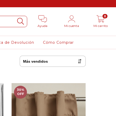
3 cuotas sin in
0
Ayuda
Mi cuenta
Mi carrito
ica de Devolución
Cómo Comprar
30
%
OFF