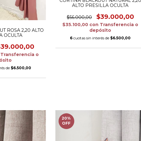
CORTINA BLACKOUT NATURAL 2,2
ALTO PRESILLA OCULTA
$39.000,00
$56.000,00
$35.100,00
con
Transferencia o
depósito
T ROSA 2,20 ALTO
A OCULTA
6
cuotas sin interés de
$6.500,00
$39.000,00
Transferencia o
ósito
erés de
$6.500,00
20
%
OFF