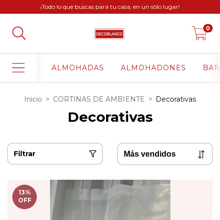
¡Todo lo que buscas para tu casa, en un sólo lugar!
0
ALMOHADAS
ALMOHADONES
BA
Inicio
>
CORTINAS DE AMBIENTE
>
Decorativas
Decorativas
Filtrar
13
%
OFF