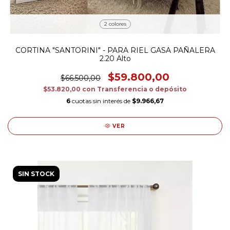
2 colores
CORTINA "SANTORINI" - PARA RIEL GASA PAÑALERA
2.20 Alto
$59.800,00
$66.500,00
$53.820,00
con
Transferencia o depósito
6
cuotas sin interés de
$9.966,67
VER
SIN STOCK