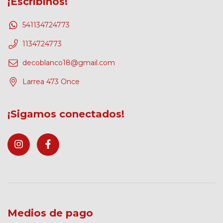
¡Escribinos!
541134724773
1134724773
decoblanco18@gmail.com
Larrea 473 Once
¡Sigamos conectados!
Medios de pago