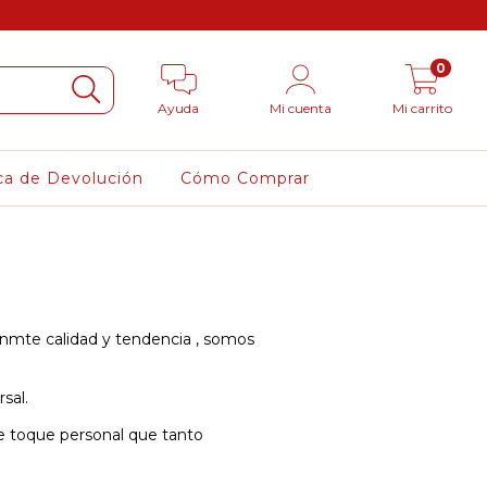
3 cuotas sin in
0
Ayuda
Mi cuenta
Mi carrito
ica de Devolución
Cómo Comprar
nmte calidad y tendencia , somos
sal.
e toque personal que tanto