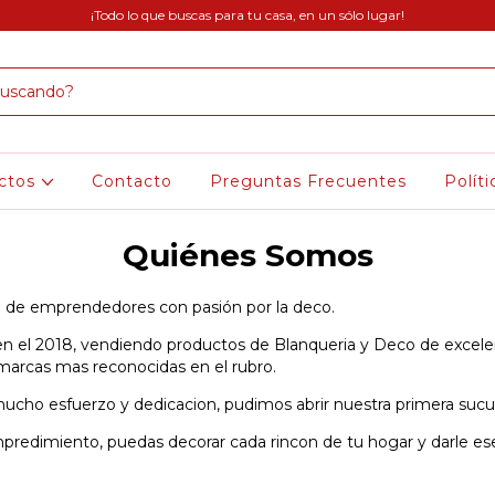
¡Todo lo que buscas para tu casa, en un sólo lugar!
ctos
Contacto
Preguntas Frecuentes
Polít
Quiénes Somos
a de emprendedores con pasión por la deco.
el 2018, vendiendo productos de Blanqueria y Deco de excele
marcas mas reconocidas en el rubro.
ucho esfuerzo y dedicacion, pudimos abrir nuestra primera sucur
redimiento, puedas decorar cada rincon de tu hogar y darle es