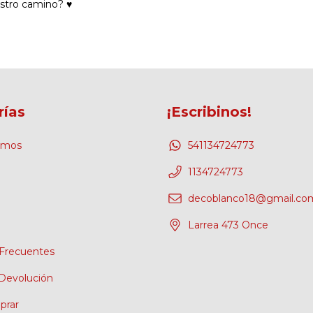
stro camino? ♥
rías
¡Escribinos!
omos
541134724773
1134724773
decoblanco18@gmail.co
Larrea 473 Once
Frecuentes
 Devolución
rar