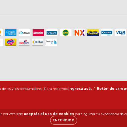
 de las y los consumidores. Para reclamos
ingresá acá.
/
Botón de arrep
 por este sitio
aceptás el uso de cookies
para agilizar tu experiencia de 
ENTENDIDO