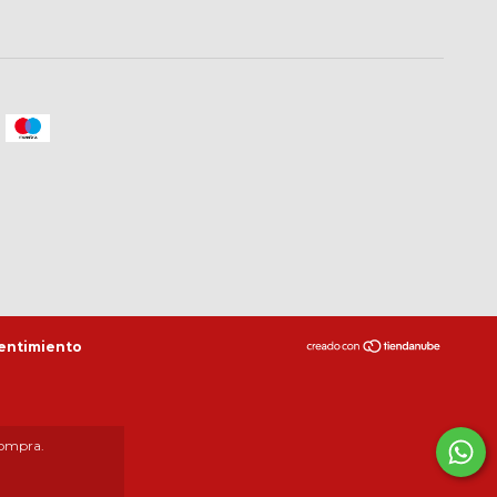
entimiento
compra.